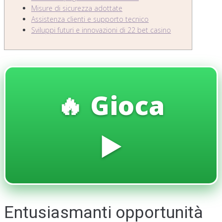
Misure di sicurezza adottate
Assistenza clienti e supporto tecnico
Sviluppi futuri e innovazioni di 22 bet casino
🔥 Gioca
▶️
Entusiasmanti opportunità