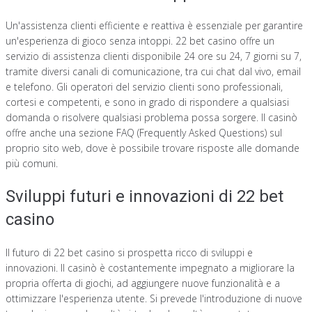
Un'assistenza clienti efficiente e reattiva è essenziale per garantire
un'esperienza di gioco senza intoppi. 22 bet casino offre un
servizio di assistenza clienti disponibile 24 ore su 24, 7 giorni su 7,
tramite diversi canali di comunicazione, tra cui chat dal vivo, email
e telefono. Gli operatori del servizio clienti sono professionali,
cortesi e competenti, e sono in grado di rispondere a qualsiasi
domanda o risolvere qualsiasi problema possa sorgere. Il casinò
offre anche una sezione FAQ (Frequently Asked Questions) sul
proprio sito web, dove è possibile trovare risposte alle domande
più comuni.
Sviluppi futuri e innovazioni di 22 bet
casino
Il futuro di 22 bet casino si prospetta ricco di sviluppi e
innovazioni. Il casinò è costantemente impegnato a migliorare la
propria offerta di giochi, ad aggiungere nuove funzionalità e a
ottimizzare l'esperienza utente. Si prevede l'introduzione di nuove