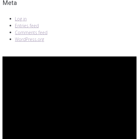
Meta
Log in
Entries feed
Comments feed
WordPress.org