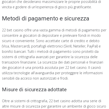
giocatori che desiderano massimizzare le proprie possibilità di
vincita e godere di un'esperienza di gioco più gratificante.
Metodi di pagamento e sicurezza
22 bet casino offre una vasta gamma di metodi di pagamento per
consentire ai giocatori di depositare e prelevare fondi in modo
sicuro e conveniente. Sono accettate carte di credito e debito
(Visa, Mastercard), portafogli elettronici (Skrill, Neteller, PayPal) e
bonifici bancari. Tutti i metodi di pagamento sono protetti da
sistemi di crittografia avanzati per garantire la sicurezza delle
transazioni finanziarie. La sicurezza dei dati personali e finanziari
dei giocatori è una priorità assoluta per 22 bet casino. Il casinò
utilizza tecnologie all'avanguardia per proteggere le informazioni
sensibili da accessi non autorizzati e frodi.
Misure di sicurezza adottate
Oltre ai sistemi di crittografia, 22 bet casino adotta una serie di
altre misure di sicurezza per garantire un ambiente di gioco sicuro