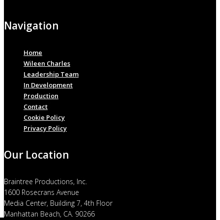
Navigation
Home
Wileen Charles
Leadership Team
In Development
Production
Contact
Cookie Policy
Privacy Policy
Our Location
Braintree Productions, Inc.
1600 Rosecrans Avenue
Media Center, Building 7, 4th Floor
Manhattan Beach, CA. 90266