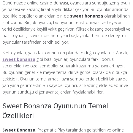
Günümüzde online casino dünyası, oyunculara sunduğu geniş oyun
yelpazesi ve kazanç fırsatlarıyla dikkat çekiyor. Bu oyunlar arasında
özellikle popüler olanlardan biri de
sweet bonanza
olarak bilinen
slot oyunu. Birçok oyuncu, bu oyunun renkli dünyası ve heyecan
verici özellikleriyle keyifli vakit geçiriyor. Yüksek kazanç potansiyeli ve
basit oynanışı sayesinde, hem yeni başlayanlar hem de deneyimli
oyuncular tarafından tercih ediliyor.
Slot oyunları, şans faktörünün ön planda olduğu oyunlardır. Ancak,
sweet bonanza
gibi bazı oyunlar, oyunculara farklı bonus
seçenekleri ve özel semboller sunarak kazanma şansını artırıyor.
Bu oyunlar, genellikle meyve temalıdır ve görsel olarak da oldukça
çekicidir. Oyunun temel amacı, aynı sembollerden belirli bir sayıda
yan yana getirmektir. Bu sayede, oyuncular kazanç elde edebilir ve
oyunun sunduğu diğer avantajlardan faydalanabilirler.
Sweet Bonanza Oyununun Temel
Özellikleri
Sweet Bonanza
, Pragmatic Play tarafından geliştirilen ve online