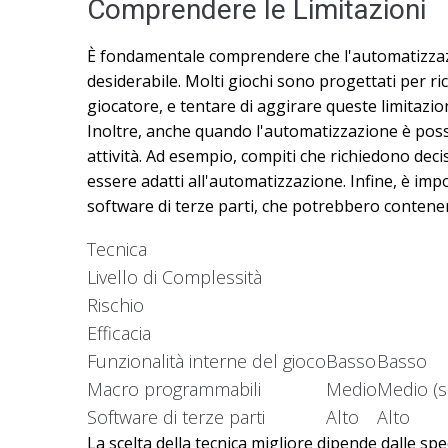
Comprendere le Limitazioni
È fondamentale comprendere che l'automatizzaz
desiderabile. Molti giochi sono progettati per r
giocatore, e tentare di aggirare queste limitazio
Inoltre, anche quando l'automatizzazione è possib
attività. Ad esempio, compiti che richiedono deci
essere adatti all'automatizzazione. Infine, è impor
software di terze parti, che potrebbero contener
Tecnica
Livello di Complessità
Rischio
Efficacia
Funzionalità interne del gioco
Basso
Basso
Macro programmabili
Medio
Medio (s
Software di terze parti
Alto
Alto
La scelta della tecnica migliore dipende dalle spe