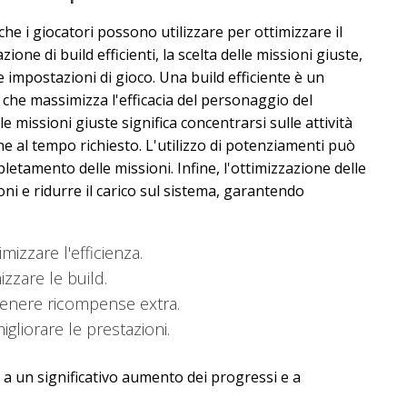
 che i giocatori possono utilizzare per ottimizzare il
one di build efficienti, la scelta delle missioni giuste,
le impostazioni di gioco. Una build efficiente è un
 che massimizza l'efficacia del personaggio del
e missioni giuste significa concentrarsi sulle attività
ne al tempo richiesto. L'utilizzo di potenziamenti può
pletamento delle missioni. Infine, l'ottimizzazione delle
ni e ridurre il carico sul sistema, garantendo
imizzare l'efficienza.
izzare le build.
tenere ricompense extra.
igliorare le prestazioni.
a un significativo aumento dei progressi e a