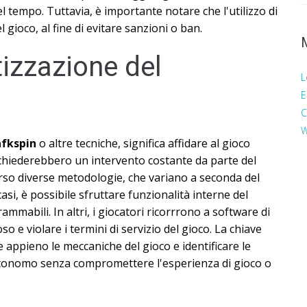
 tempo. Tuttavia, è importante notare che l'utilizzo di
 gioco, al fine di evitare sanzioni o ban.
tizzazione del
L
E
C
W
afkspin
o altre tecniche, significa affidare al gioco
 richiederebbero un intervento costante da parte del
rso diverse metodologie, che variano a seconda del
casi, è possibile sfruttare funzionalità interne del
mmabili. In altri, i giocatori ricorrrono a software di
 e violare i termini di servizio del gioco. La chiave
appieno le meccaniche del gioco e identificare le
tonomo senza compromettere l'esperienza di gioco o