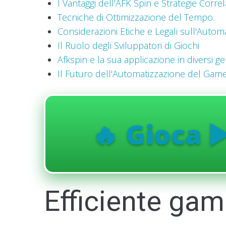
I Vantaggi dell'AFK Spin e Strategie Correl
Tecniche di Ottimizzazione del Tempo
Considerazioni Etiche e Legali sull'Autom
Il Ruolo degli Sviluppatori di Giochi
Afkspin e la sua applicazione in diversi ge
Il Futuro dell'Automatizzazione del Ga
🔥 Gioca ▶
Efficiente gam