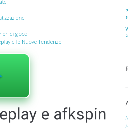
ate
P
atizzazione
s
V
neri di gioco
c
meplay e le Nuove Tendenze
️
eplay e afkspin
A
J