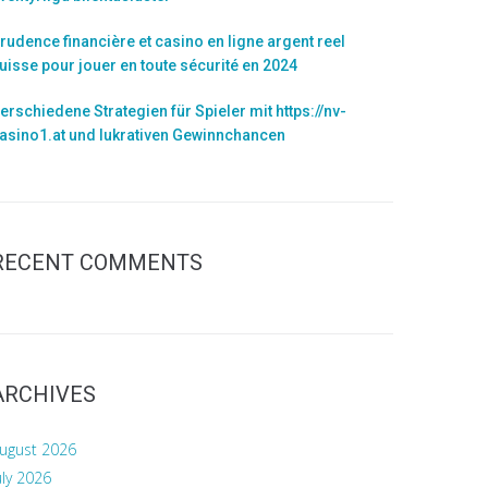
rudence financière et casino en ligne argent reel
uisse pour jouer en toute sécurité en 2024
erschiedene Strategien für Spieler mit https://nv-
asino1.at und lukrativen Gewinnchancen
RECENT COMMENTS
ARCHIVES
ugust 2026
uly 2026