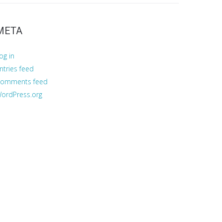
META
og in
ntries feed
omments feed
ordPress.org