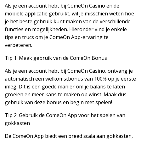
Als je een account hebt bij ComeOn Casino en de
mobiele applicatie gebruikt, wil je misschien weten hoe
je het beste gebruik kunt maken van de verschillende
functies en mogelijkheden. Hieronder vind je enkele
tips en trucs om je ComeOn App-ervaring te
verbeteren.
Tip 1: Maak gebruik van de ComeOn Bonus
Als je een account hebt bij ComeOn Casino, ontvang je
automatisch een welkomstbonus van 100% op je eerste
inleg. Dit is een goede manier om je balans te laten
groeien en meer kans te maken op winst. Maak dus
gebruik van deze bonus en begin met spelen!
Tip 2: Gebruik de ComeOn App voor het spelen van
gokkasten
De ComeOn App biedt een breed scala aan gokkasten,