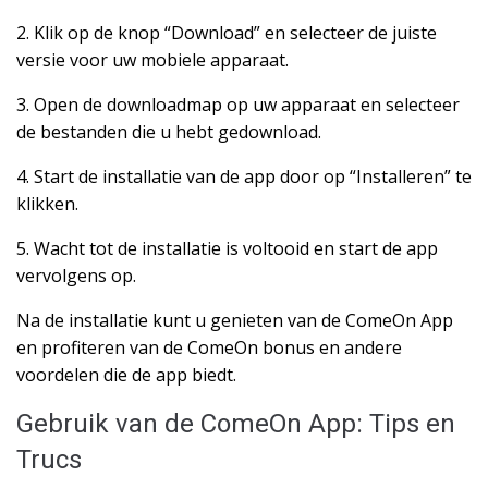
2. Klik op de knop “Download” en selecteer de juiste
versie voor uw mobiele apparaat.
3. Open de downloadmap op uw apparaat en selecteer
de bestanden die u hebt gedownload.
4. Start de installatie van de app door op “Installeren” te
klikken.
5. Wacht tot de installatie is voltooid en start de app
vervolgens op.
Na de installatie kunt u genieten van de ComeOn App
en profiteren van de ComeOn bonus en andere
voordelen die de app biedt.
Gebruik van de ComeOn App: Tips en
Trucs