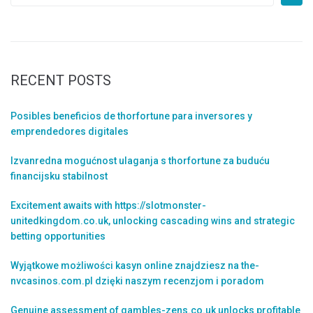
RECENT POSTS
Posibles beneficios de thorfortune para inversores y
emprendedores digitales
Izvanredna mogućnost ulaganja s thorfortune za buduću
financijsku stabilnost
Excitement awaits with https://slotmonster-
unitedkingdom.co.uk, unlocking cascading wins and strategic
betting opportunities
Wyjątkowe możliwości kasyn online znajdziesz na the-
nvcasinos.com.pl dzięki naszym recenzjom i poradom
Genuine assessment of gambles-zens.co.uk unlocks profitable