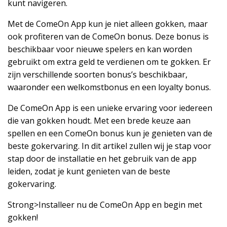
kunt navigeren.
Met de ComeOn App kun je niet alleen gokken, maar
ook profiteren van de ComeOn bonus. Deze bonus is
beschikbaar voor nieuwe spelers en kan worden
gebruikt om extra geld te verdienen om te gokken. Er
zijn verschillende soorten bonus’s beschikbaar,
waaronder een welkomstbonus en een loyalty bonus.
De ComeOn App is een unieke ervaring voor iedereen
die van gokken houdt. Met een brede keuze aan
spellen en een ComeOn bonus kun je genieten van de
beste gokervaring. In dit artikel zullen wij je stap voor
stap door de installatie en het gebruik van de app
leiden, zodat je kunt genieten van de beste
gokervaring.
Strong>Installeer nu de ComeOn App en begin met
gokken!