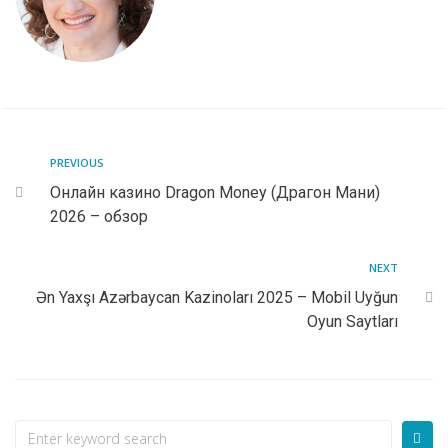
PREVIOUS
Онлайн казино Dragon Money (Драгон Мани)
2026 – обзор
NEXT
Ən Yaxşı Azərbaycan Kazinoları 2025 – Mobil Uyğun
Oyun Saytları