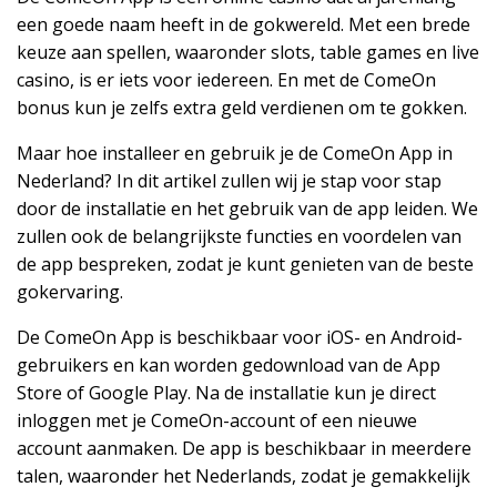
een goede naam heeft in de gokwereld. Met een brede
keuze aan spellen, waaronder slots, table games en live
casino, is er iets voor iedereen. En met de ComeOn
bonus kun je zelfs extra geld verdienen om te gokken.
Maar hoe installeer en gebruik je de ComeOn App in
Nederland? In dit artikel zullen wij je stap voor stap
door de installatie en het gebruik van de app leiden. We
zullen ook de belangrijkste functies en voordelen van
de app bespreken, zodat je kunt genieten van de beste
gokervaring.
De ComeOn App is beschikbaar voor iOS- en Android-
gebruikers en kan worden gedownload van de App
Store of Google Play. Na de installatie kun je direct
inloggen met je ComeOn-account of een nieuwe
account aanmaken. De app is beschikbaar in meerdere
talen, waaronder het Nederlands, zodat je gemakkelijk