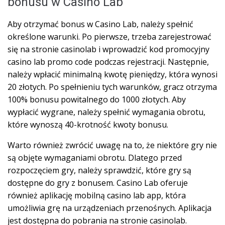
bonusu w Casino Lab
Aby otrzymać bonus w Casino Lab, należy spełnić
określone warunki. Po pierwsze, trzeba zarejestrować
się na stronie casinolab i wprowadzić kod promocyjny
casino lab promo code podczas rejestracji. Następnie,
należy wpłacić minimalną kwotę pieniędzy, która wynosi
20 złotych. Po spełnieniu tych warunków, gracz otrzyma
100% bonusu powitalnego do 1000 złotych. Aby
wypłacić wygrane, należy spełnić wymagania obrotu,
które wynoszą 40-krotność kwoty bonusu.
Warto również zwrócić uwagę na to, że niektóre gry nie
są objęte wymaganiami obrotu. Dlatego przed
rozpoczęciem gry, należy sprawdzić, które gry są
dostępne do gry z bonusem. Casino Lab oferuje
również aplikację mobilną casino lab app, która
umożliwia grę na urządzeniach przenośnych. Aplikacja
jest dostępna do pobrania na stronie casinolab.