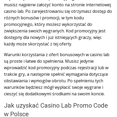
musisz najpierw założyć konto na stronie internetowej
casino lab. Po zarejestrowaniu się otrzymasz dostęp do
różnych bonusów i promocji, w tym kodu
promocyjnego, który możesz wykorzystać do
zwiększenia swoich wygranych. Kod promocyjny jest
dostępny dla nowych i już istniejących graczy, więc
każdy może skorzystać z tej oferty.
Warunki korzystania z ofert bonusowych w casino lab
są proste i łatwe do spełnienia. Musisz jedynie
wprowadzić kod promocyjny podczas rejestracji lub w
trakcie gry, a następnie spełnić wymagania dotyczące
obstawiania i wymogów obrotu. Po spełnieniu tych
warunków będziesz mógł wypłacić swoje wygrane i
cieszyć się dodatkowymi środkami na swoim koncie.
Jak uzyskać Casino Lab Promo Code
w Polsce