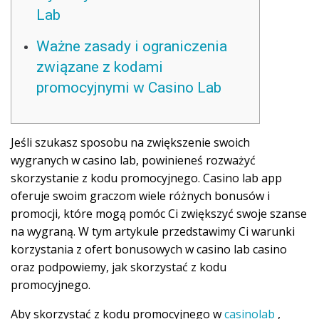
Lab
Ważne zasady i ograniczenia
związane z kodami
promocyjnymi w Casino Lab
Jeśli szukasz sposobu na zwiększenie swoich
wygranych w casino lab, powinieneś rozważyć
skorzystanie z kodu promocyjnego. Casino lab app
oferuje swoim graczom wiele różnych bonusów i
promocji, które mogą pomóc Ci zwiększyć swoje szanse
na wygraną. W tym artykule przedstawimy Ci warunki
korzystania z ofert bonusowych w casino lab casino
oraz podpowiemy, jak skorzystać z kodu
promocyjnego.
Aby skorzystać z kodu promocyjnego w
casinolab
,