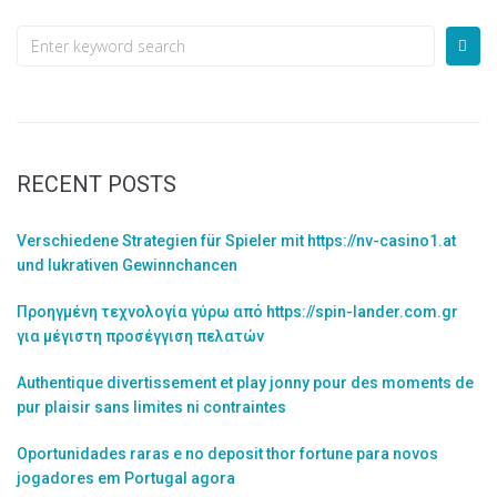
RECENT POSTS
Verschiedene Strategien für Spieler mit https://nv-casino1.at
und lukrativen Gewinnchancen
Προηγμένη τεχνολογία γύρω από https://spin-lander.com.gr
για μέγιστη προσέγγιση πελατών
Authentique divertissement et play jonny pour des moments de
pur plaisir sans limites ni contraintes
Oportunidades raras e no deposit thor fortune para novos
jogadores em Portugal agora