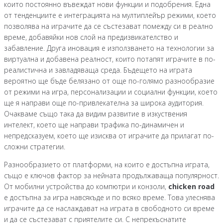
които постоянно въвеждат нови функции и подобрения. Една
от тенденциите е интеграцията на мултиплейър режими, което
позволява на играчите да се състезават помежду си в реално
време, добавяйки нов слой на предизвикателство и
забавление. Друга иновация е използването на технологии за
виртуална и добавена реалност, които потапят играчите в по-
реалистична и завладяваща среда. Бъдещето на играта
вероятно ще бъде белязано от още по-голямо разнообразие
от режими на игра, персонализации и социални функции, което
ще я направи още по-привлекателна за широка аудитория.
Очакваме също така да видим развитие в изкуствения
интелект, което ще направи трафика по-динамичен и
непредсказуем, което ще изисква от играчите да прилагат по-
сложни стратегии.
Разнообразието от платформи, на които е достъпна играта,
също е ключов фактор за нейната продължаваща популярност.
От мобилни устройства до компютри и конзоли,
chicken road
е достъпна за игра навсякъде и по всяко време. Това улеснява
играчите да се наслаждават на играта в свободното си време
и да се състезават с приятелите си. С непрекъснатите