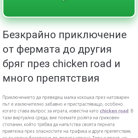
Безкрайно приключение
от фермата до другия
бряг през chicken road и
много препятствия
Приключението да преведеш малка кокошка през натоварен
път е изключително забавно и пристрастяващо, особено
когато става въпрос за играта, известна като
chicken road
. В
тази виртуална среда, вие поемате ролята на грижовен
стопанин, който трябва да напътства своята перната
приятелка през опасностите на трафика и други препятствия,
за да стигне безопасно до другата страна. Това е прост, но