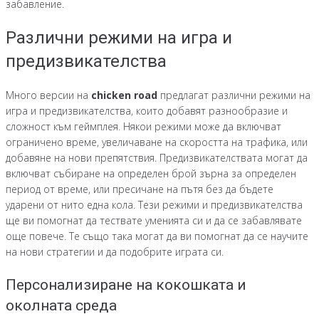
забавление.
Различни режими на игра и
предизвикателства
Много версии на
chicken road
предлагат различни режими на
игра и предизвикателства, които добавят разнообразие и
сложност към геймплея. Някои режими може да включват
ограничено време, увеличаване на скоростта на трафика, или
добавяне на нови препятствия. Предизвикателствата могат да
включват събиране на определен брой зърна за определен
период от време, или пресичане на пътя без да бъдете
ударени от нито една кола. Тези режими и предизвикателства
ще ви помогнат да тествате уменията си и да се забавлявате
още повече. Те също така могат да ви помогнат да се научите
на нови стратегии и да подобрите играта си.
Персонализиране на кокошката и
околната среда