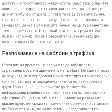
достатъчно пространство между колите. Също така, обърнете
внимание на скоростта на превозните средства – някои се
движат по-бързо от други. Опитвайте се да събирате зърна,
когато е безопасно, но не рискувайте живота на кокошката
заради тях. Важно е да намерите баланс между събирането на
точки и оцеляването. Използвайте околната среда в своя
полза – например, ако има разделителна линия между две
платна, използвайте я като убежище.
Разпознаване на шаблони в трафика
С течение на времето ще започнете да забелязвате
определени модели в движението на трафика. Например, може
да откриете, че в определени моменти от времето има повече
коли на пътя, или че определени ленти са по-натоварени от
други. Това знание ще ви помогне да вземате по-
информирани решения и да пресичате пътя по-безопасно и
ефективно. Също така, обърнете внимание на различните
видове превозни средства – камионите обикновено се движат
по-бавно от колите, но са по-големи и представляват по-