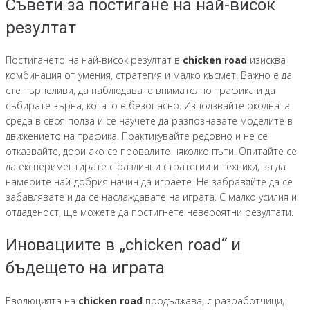
Съвети за постигане на най-висок
резултат
Постигането на най-висок резултат в
chicken road
изисква
комбинация от умения, стратегия и малко късмет. Важно е да
сте търпеливи, да наблюдавате внимателно трафика и да
събирате зърна, когато е безопасно. Използвайте околната
среда в своя полза и се научете да разпознавате моделите в
движението на трафика. Практикувайте редовно и не се
отказвайте, дори ако се провалите няколко пъти. Опитайте се
да експериментирате с различни стратегии и техники, за да
намерите най-добрия начин да играете. Не забравяйте да се
забавлявате и да се наслаждавате на играта. С малко усилия и
отдаденост, ще можете да постигнете невероятни резултати.
Иновациите в „chicken road“ и
бъдещето на играта
Еволюцията на
chicken road
продължава, с разработчици,