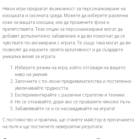
Някои игри предлагат възможност за персонализиране на
кокошката и околната среда. Можете да изберете различни
кожи за вашата кокошка, или да промените фона и
препятствията. Тези опции за персонализиране могат да
добавят допълнително забавление и да ви помогнат да се
чувствате по-ангажирани с играта. Те също така могат да ви
позволят да изразите своята креативност и да създадете
уникална визия за играта.
Изберете режим на игра, който отговаря на вашето
ниво на умения.
Започнете с по-лесни предизвикателства и постепенно
увеличавайте трудността.
Експериментирайте с различни стратегии и техники.
Не се отказвайте, дори ако се провалите няколко пъти.
Забавлявайте се и се наслаждавайте на играта!
С постоянство и практика, ще станете майстор в пресичането
на пътя и ще постигнете невероятни резултати.