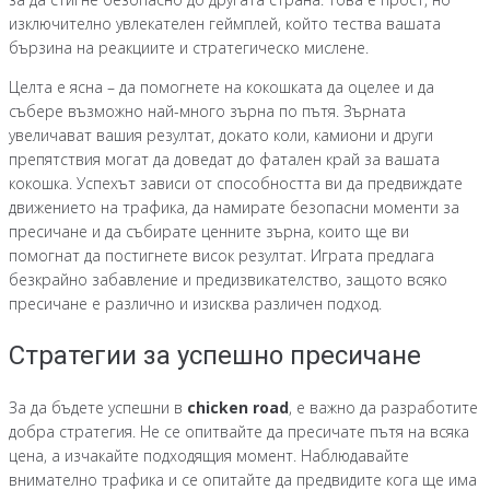
изключително увлекателен геймплей, който тества вашата
бързина на реакциите и стратегическо мислене.
Целта е ясна – да помогнете на кокошката да оцелее и да
събере възможно най-много зърна по пътя. Зърната
увеличават вашия резултат, докато коли, камиони и други
препятствия могат да доведат до фатален край за вашата
кокошка. Успехът зависи от способността ви да предвиждате
движението на трафика, да намирате безопасни моменти за
пресичане и да събирате ценните зърна, които ще ви
помогнат да постигнете висок резултат. Играта предлага
безкрайно забавление и предизвикателство, защото всяко
пресичане е различно и изисква различен подход.
Стратегии за успешно пресичане
За да бъдете успешни в
chicken road
, е важно да разработите
добра стратегия. Не се опитвайте да пресичате пътя на всяка
цена, а изчакайте подходящия момент. Наблюдавайте
внимателно трафика и се опитайте да предвидите кога ще има