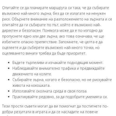
Опитайте се да планирате маршрута си така, че да събирате
възможно най-много зърна, без да се излагате на ненужен
риск. Обърнете внимание на разположението на зърната и се
опитайте да ги събирате по път, който е възможно най-
директен и безопасен. Понякога може да е по-изгодно да
пропуснете едно или две зърна, ако това означава, че ще
избегнете опасно препятствие. Запомнете, че целта е да
оцелеете и да съберете възможно най-много точки, но
оцеляването винаги трябва да бъде приоритет.
Бъдете търпеливи и изчакайте подходящия момент.
Наблюдавайте внимателно трафика и предвиждайте
движението на колите.
Събирайте зърна, когато е безопасно, но не рискувайте
живота на кокошката.
Използвайте околната среда в своя полза.
Практикувайте редовно, за да подобрите уменията си.
Тези прости съвети могат да ви помогнат да постигнете по-
добри резултати в играта и да се насладите на повече