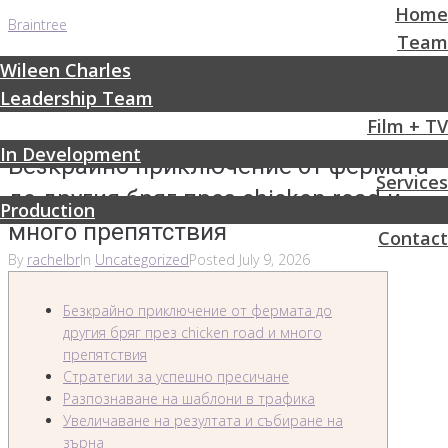
Home
Braintree
Team
Wileen Charles
Leadership Team
Film + TV
In Development
Безкрайно приключение от фермата
Services
до другия бряг през chicken road и
Production
много препятствия
Contact
By
rachelbr
In
Uncategorized
Posted
July 9, 2026
Безкрайно приключение от фермата до
другия бряг през chicken road и много
препятствия
Стратегии за успешно пресичане
Разпознаване на шаблони в трафика
Увеличаване на резултата и събиране на
зърна