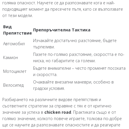
голяма опасност. Научете се да разпознавате кога е най-
подходящият момент да пресечете пътя, като се възползвате
от тези модели.
Вид
Препоръчителна Тактика
Препятствие
Изчакайте достатъчно разстояние, бъдете
Автомобил
търпеливи.
Пазете по-голямо разстояние, скоростта е по-
Камион
ниска, но габаритите са големи.
Бъдете внимателни – често променят посоката
Мотоциклет
и скоростта.
Очаквайте внезапни маневри, особено в
Велосипед
градски условия.
Разбирането на различните видове препятствия и
съответните стратегии за справяне с тях е от критично
значение за успеха в
chicken road
. Практиката също е от
голямо значение, колкото повече играете, толкова по-добре
ще се научите да разпознавате опасностите и да реагирате