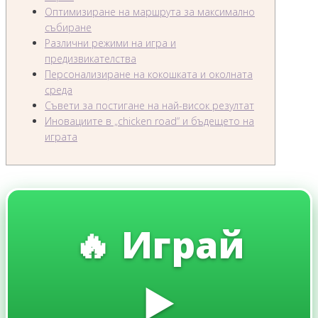
Оптимизиране на маршрута за максимално
събиране
Различни режими на игра и
предизвикателства
Персонализиране на кокошката и околната
среда
Съвети за постигане на най-висок резултат
Иновациите в „chicken road“ и бъдещето на
играта
🔥 Играй
▶️