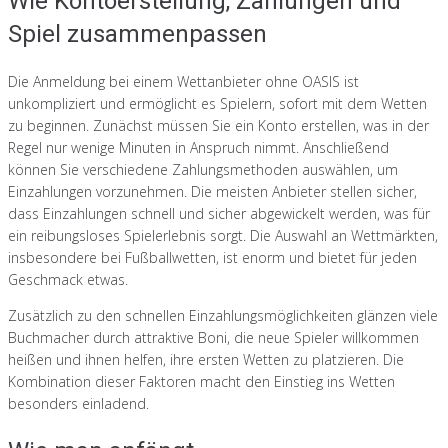
Wie Kontoerstellung, Zahlungen und
Spiel zusammenpassen
Die Anmeldung bei einem Wettanbieter ohne OASIS ist
unkompliziert und ermöglicht es Spielern, sofort mit dem Wetten
zu beginnen. Zunächst müssen Sie ein Konto erstellen, was in der
Regel nur wenige Minuten in Anspruch nimmt. Anschließend
können Sie verschiedene Zahlungsmethoden auswählen, um
Einzahlungen vorzunehmen. Die meisten Anbieter stellen sicher,
dass Einzahlungen schnell und sicher abgewickelt werden, was für
ein reibungsloses Spielerlebnis sorgt. Die Auswahl an Wettmärkten,
insbesondere bei Fußballwetten, ist enorm und bietet für jeden
Geschmack etwas.
Zusätzlich zu den schnellen Einzahlungsmöglichkeiten glänzen viele
Buchmacher durch attraktive Boni, die neue Spieler willkommen
heißen und ihnen helfen, ihre ersten Wetten zu platzieren. Die
Kombination dieser Faktoren macht den Einstieg ins Wetten
besonders einladend.