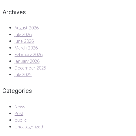
Archives
August 2026
July 2026
June 2026
March 2026
February 2026
January 2026
December 2025
July 2025
Categories
News
Post
public
Uncategorized