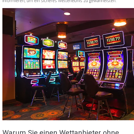
informieren, um ein sicheres Wetterlebnis zu gewährleisten.
Warum Sie einen Wettanbieter ohne