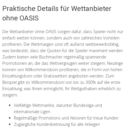
Praktische Details für Wettanbieter
ohne OASIS
Die Wettanbieter ohne OASIS sorgen dafür, dass Spieler nicht nur
einfach wetten können, sondern auch von zahlreichen Vorteilen
profitieren. Die Wettmargen sind oft äußerst wettbewerbsfähig,
was bedeutet, dass die Quoten für die Spieler maximiert werden.
Zudem bieten viele Buchmacher regelmäßig spannende
Promotionen an, die das Wettvergnügen weiter steigern. Neulinge
können von Willkommensboni profitieren, die in Form von hohen
Einzahlungsboni oder Gratiswetten angeboten werden. Zum
Beispiel gibt es Willkommensboni von bis zu 300% auf die erste
Einzahlung, was Ihnen ermöglicht, Ihr Wettguthaben erheblich zu
steigern.
Vielfältige Wettmärkte, darunter Bundesliga und
internationale Ligen
Regelmäßige Promotions und Aktionen für treue Kunden
Zugängliche Kundenbetreuung für alle Anliegen