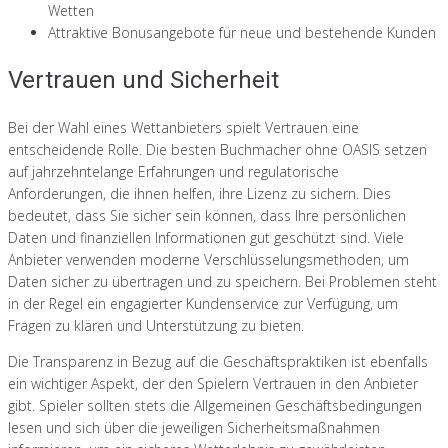
Wetten
Attraktive Bonusangebote für neue und bestehende Kunden
Vertrauen und Sicherheit
Bei der Wahl eines Wettanbieters spielt Vertrauen eine
entscheidende Rolle. Die besten Buchmacher ohne OASIS setzen
auf jahrzehntelange Erfahrungen und regulatorische
Anforderungen, die ihnen helfen, ihre Lizenz zu sichern. Dies
bedeutet, dass Sie sicher sein können, dass Ihre persönlichen
Daten und finanziellen Informationen gut geschützt sind. Viele
Anbieter verwenden moderne Verschlüsselungsmethoden, um
Daten sicher zu übertragen und zu speichern. Bei Problemen steht
in der Regel ein engagierter Kundenservice zur Verfügung, um
Fragen zu klären und Unterstützung zu bieten.
Die Transparenz in Bezug auf die Geschäftspraktiken ist ebenfalls
ein wichtiger Aspekt, der den Spielern Vertrauen in den Anbieter
gibt. Spieler sollten stets die Allgemeinen Geschäftsbedingungen
lesen und sich über die jeweiligen Sicherheitsmaßnahmen