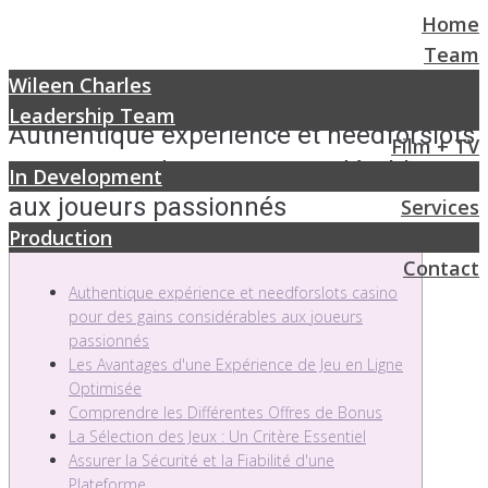
Home
Team
Wileen Charles
Leadership Team
Authentique expérience et needforslots
Film + TV
casino pour des gains considérables
In Development
aux joueurs passionnés
Services
Production
By
rachelbr
In
Uncategorized
Posted
July 9, 2026
Contact
Authentique expérience et needforslots casino
pour des gains considérables aux joueurs
passionnés
Les Avantages d'une Expérience de Jeu en Ligne
Optimisée
Comprendre les Différentes Offres de Bonus
La Sélection des Jeux : Un Critère Essentiel
Assurer la Sécurité et la Fiabilité d'une
Plateforme