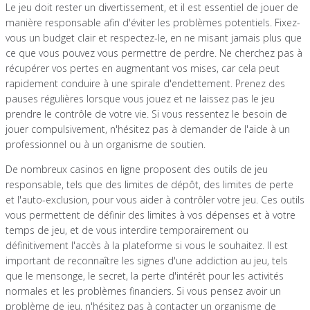
Le jeu doit rester un divertissement, et il est essentiel de jouer de
manière responsable afin d'éviter les problèmes potentiels. Fixez-
vous un budget clair et respectez-le, en ne misant jamais plus que
ce que vous pouvez vous permettre de perdre. Ne cherchez pas à
récupérer vos pertes en augmentant vos mises, car cela peut
rapidement conduire à une spirale d'endettement. Prenez des
pauses régulières lorsque vous jouez et ne laissez pas le jeu
prendre le contrôle de votre vie. Si vous ressentez le besoin de
jouer compulsivement, n'hésitez pas à demander de l'aide à un
professionnel ou à un organisme de soutien.
De nombreux casinos en ligne proposent des outils de jeu
responsable, tels que des limites de dépôt, des limites de perte
et l'auto-exclusion, pour vous aider à contrôler votre jeu. Ces outils
vous permettent de définir des limites à vos dépenses et à votre
temps de jeu, et de vous interdire temporairement ou
définitivement l'accès à la plateforme si vous le souhaitez. Il est
important de reconnaître les signes d'une addiction au jeu, tels
que le mensonge, le secret, la perte d'intérêt pour les activités
normales et les problèmes financiers. Si vous pensez avoir un
problème de jeu, n'hésitez pas à contacter un organisme de