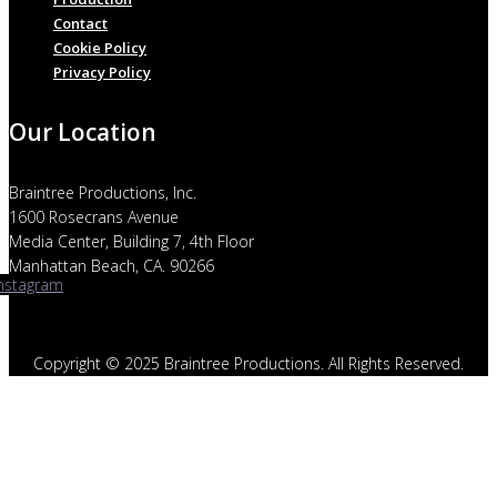
Contact
Cookie Policy
Privacy Policy
Our Location
Braintree Productions, Inc.
1600 Rosecrans Avenue
Media Center, Building 7, 4th Floor
Manhattan Beach, CA. 90266
Instagram
Copyright © 2025 Braintree Productions. All Rights Reserved.